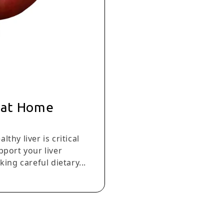
g at Home
thy liver is critical
pport your liver
ng careful dietary...